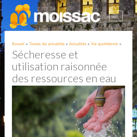
Afficher
la
navigatio
Accueil
»
Toutes les actualités
»
Actualités
»
Vie quotidienne
»
Sécheresse et
utilisation raisonnée
des ressources en eau