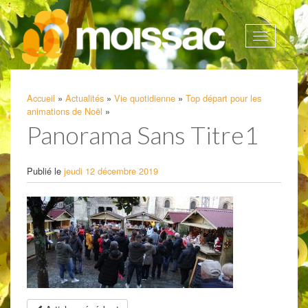
Afficher
la
navigatio
Accueil
»
Actualités
»
Vie quotidienne
»
Top départ pour les
animations de Noël
»
Panorama Sans Titre1
Publié le
jeudi 12 décembre 2019