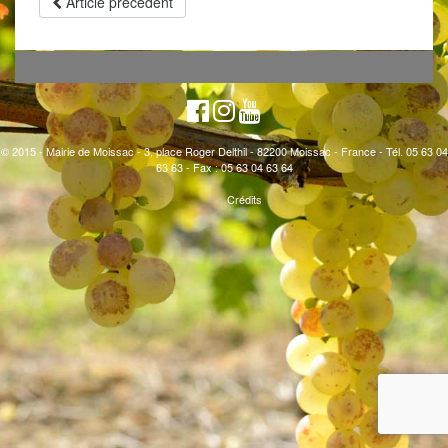
Article précédent
© 2015 - Mairie de Moissac - 3, place Roger Delthil - 82200 Moissac - France - Tél. 05 63 04
63 63 - Fax : 05 63 04 63 64
Crédits