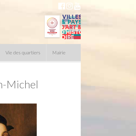
Vie des quartiers
Mairie
an-Michel
du Conseil Municipal
n politique