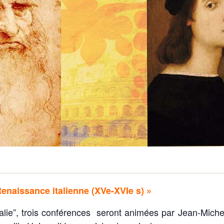
Demande
Demande 
Appels à
issac
 durable
Renaissance italienne (XVe-XVIe s) »
talie”, trois conférences seront animées par Jean-Miche