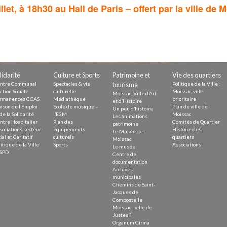
illet, à 18h30 au Hall de Paris – offert par la ville de 
lidarité
Culture et Sports
Patrimoine et
Vie des quartiers
ntre Communal
Spectacles & vie
tourisme
Politique de la Ville :
ction Sociale
culturelle
Moissac, ville
Moissac, Ville d’Art
rmanences CCAS
Médiathèque
prioritaire
et d’Histoire
ison de l’Emploi
Ecole de musique –
Plan de ville de
Un peu d’histoire
de la Solidarité
l’E3M
Moissac
Les animations
ntre Hospitalier
Plan des
Comités de Quartier
patrimoine
sociations secteur
equipements
Histoire des
Le Musée de
ial et Caritatif
culturels
quartiers
Moissac
itique de la Ville
Sports
Associations
Le musée
SPD
Centre de
documentation
Archives
municipales
Chemins de Saint-
Jacques de
Compostelle
Moissac : ville de
Justes ?
Organum Cirma