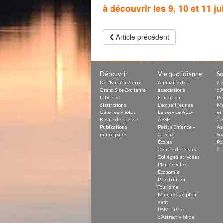
à découvrir les 9, 10 et 11 ju
Article précédent
Découvrir
Vie quotidienne
So
De l’Eau à la Pierre
Annuaire des
Ce
Grand Site Occitanie
associations
d’A
Labels et
Education
Pe
distinctions
L’accueil jeunes
Ma
Galeries Photos
Le service AED-
et 
Revue de presse
AESH
Ce
Publications
Petite Enfance –
As
municipales
Crèche
Soc
Écoles
Pol
Centre de loisirs
CL
Collèges et lycées
Plan de ville
Économie
Pôle fruitier
Tourisme
Marchés de plein
vent
PAM – Pôle
d’Attractivité de