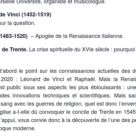
rseille Université, organiste et musicologue.
 de Vinci (1452-1519)
sur la question.
– Apogée de la Renaissance italienne.
 (1483-1520)
La crise spirituelle du XVIe siècle : pourquo
e de Trente.
d’abord le point sur les connaissances actuelles des
 2020 : Léonard de Vinci et Raphaël. Mais la Renai
nd public sous ses aspects les plus éblouissants : 
randes innovations techniques et scientifiques. Mais 
e sang avec les guerres de religion, quel est donc l’env
’Eglise a-t-elle dû convoquer le concile de Trente en 15
l’appui, vous convie donc à la découverte de l’une des 
époque moderne.