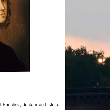
 de subvention
d’autorisation de tournage
 projets
l Sanchez, docteur en histoire