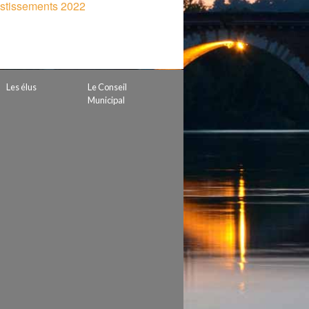
estissements 2022
 de subvention
d’autorisation de tournage
 projets
Les élus
Le Conseil
Municipal