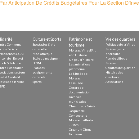
Par Anticipation De Crédits Budgétaires Pour La Section D'inv
Demande
Demande 
Appels à
lidarité
Culture et Sports
Patrimoine et
Vie des quartiers
ntre Communal
Spectacles & vie
tourisme
Politique de la Ville :
ction Sociale
culturelle
Moissac, ville
Moissac, Ville d’Art
rmanences CCAS
Médiathèque
prioritaire
et d’Histoire
ison de l’Emploi
Ecole de musique –
Plan de ville de
Un peu d’histoire
issac
de la Solidarité
l’E3M
Moissac
Les animations
ntre Hospitalier
Plan des
Comités de Quartier
patrimoine
sociations secteur
equipements
Histoire des
Le Musée de
ial et Caritatif
culturels
quartiers
Moissac
itique de la Ville
Sports
Associations
Le musée
SPD
Centre de
documentation
Archives
 durable
municipales
Chemins de Saint-
Jacques de
Compostelle
Moissac : ville de
Justes ?
Organum Cirma
Tourisme