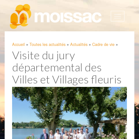
Afficher
la
navigatio
Accueil
»
Toutes les actualités
»
Actualités
»
Cadre de vie
»
Visite du jury
départemental des
Villes et Villages fleuris