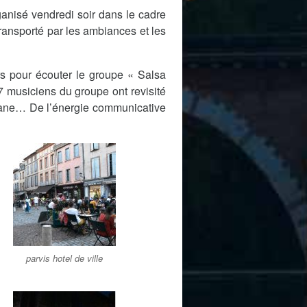
anisé vendredi soir dans le cadre
transporté par les ambiances et les
eurs pour écouter le groupe « Salsa
 7 musiciens du groupe ont revisité
avane… De l’énergie communicative
parvis hotel de ville