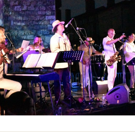
Demande
Demande 
Appels à
issac
 durable