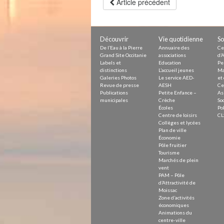
Article précédent
Découvrir
Vie quotidienne
So
De l’Eau à la Pierre
Annuaire des
Ce
Grand Site Occitanie
associations
d’A
Labels et
Education
Pe
distinctions
L’accueil jeunes
Ma
Galeries Photos
Le service AED-
et 
Revue de presse
AESH
Ce
Publications
Petite Enfance –
As
municipales
Crèche
Soc
Écoles
Pol
Centre de loisirs
CL
Collèges et lycées
Plan de ville
Économie
Pôle fruitier
Tourisme
Marchés de plein
vent
PAM – Pôle
d’Attractivité de
Moissac
Zone d’activités
économiques
Animations du
centre-ville