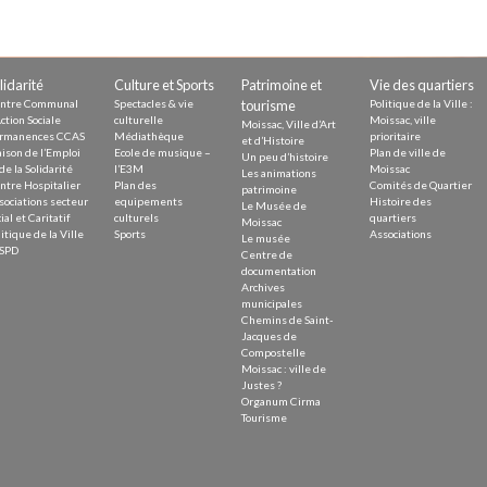
lidarité
Culture et Sports
Patrimoine et
Vie des quartiers
ntre Communal
Spectacles & vie
tourisme
Politique de la Ville :
ction Sociale
culturelle
Moissac, ville
Moissac, Ville d’Art
rmanences CCAS
Médiathèque
prioritaire
et d’Histoire
ison de l’Emploi
Ecole de musique –
Plan de ville de
Un peu d’histoire
de la Solidarité
l’E3M
Moissac
Les animations
ntre Hospitalier
Plan des
Comités de Quartier
patrimoine
sociations secteur
equipements
Histoire des
Le Musée de
ial et Caritatif
culturels
quartiers
Moissac
itique de la Ville
Sports
Associations
Le musée
SPD
Centre de
documentation
Archives
municipales
Chemins de Saint-
Jacques de
Compostelle
Moissac : ville de
Justes ?
Organum Cirma
Tourisme