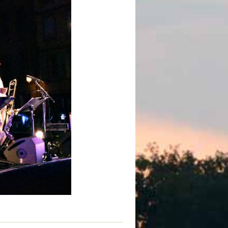
 de subvention
d’autorisation de tournage
 projets