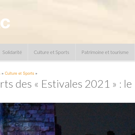
Solidarité
Culture et Sports
Patrimoine et tourisme
Permanences CCAS
Un peu d’histoire
s
»
Culture et Sports
»
Les animations patrimoine
s des « Estivales 2021 » : le 
Séances 
Centre de documentation
Expressio
Archives municipales
Infos pratiques
Le musée
Plan des équipements sportifs
CLSPD
Clubs sportifs
Violences intrafamiliales