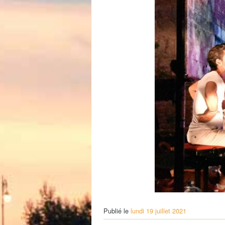
Petite Enfance – Crèche
Écoles
Centre de loisirs
Collèges et lycées
Le service AED-AESH
Pôle fruitier
Tourisme
Marchés de plein vent
PAM – Pôle d’Attractivité de Mo
Zones d’activités économiques
Animations du centre-ville
Annuaire des commerces
Démarchage
Urbanisme
Environnement développement
Déchets
Eau
Prévention des risques
Crues
Publié le
lundi 19 juillet 2021