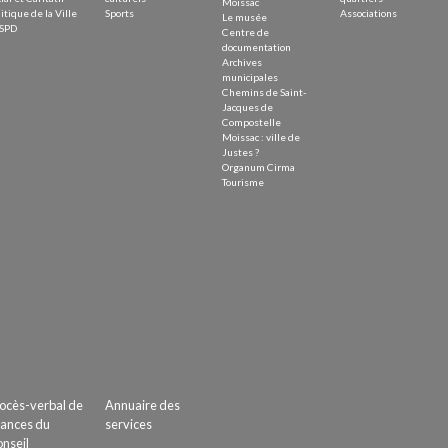
Moissac
itique de la Ville
Sports
Associations
Le musée
SPD
Centre de
documentation
Archives
municipales
Chemins de Saint-
Jacques de
Compostelle
Moissac : ville de
Justes ?
Organum Cirma
Tourisme
ocès-verbal de
Annuaire des
ances du
services
nseil