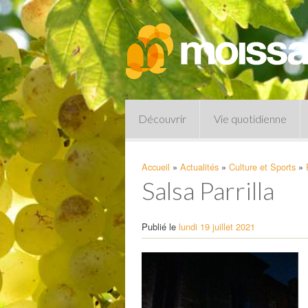
Découvrir
Vie quotidienne
Accueil
»
Actualités
»
Culture et Sports
»
Salsa Parrilla
Publié le
lundi 19 juillet 2021
Pharmacies de garde