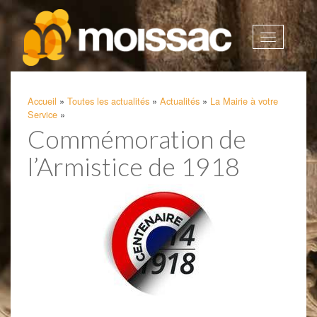
Afficher
la
navigatio
Accueil
»
Toutes les actualités
»
Actualités
»
La Mairie à votre
Service
»
Commémoration de
l’Armistice de 1918