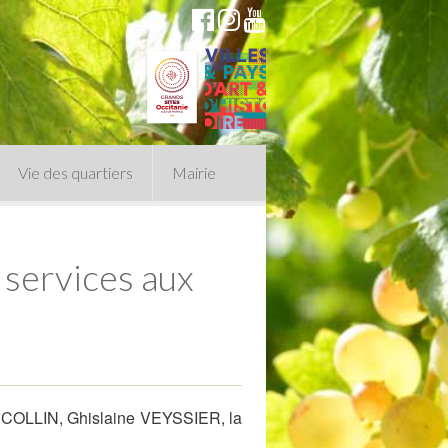
Vie des quartiers
Mairie
 services aux
du Conseil Municipal
n politique
on COLLIN, Ghislaine VEYSSIER, la