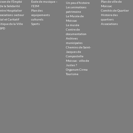
ison de l’Emploi
Ecole de musique –
Plan de ville de
Un peu d’histoire
de la Solidarité
l’E3M
Moissac
Les animations
ntre Hospitalier
Plan des
Comités de Quartier
patrimoine
sociations secteur
equipements
Histoire des
Le Musée de
ial et Caritatif
culturels
quartiers
Moissac
itique de la Ville
Sports
Associations
Le musée
SPD
Centre de
documentation
Archives
municipales
Chemins de Saint-
Jacques de
Compostelle
Moissac : ville de
Justes ?
Organum Cirma
Tourisme