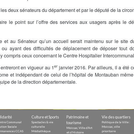
Demande
 les deux sénateurs du département et par le député de la circon
Demande 
Appels à
 faire le point sur l’offre des services aux usagers après le
re et au Sénateur qu’un accueil serait maintenu sur le site 
 ou ayant des difficultés de déplacement de déposer tout 
e, y compris ceux concernant le Centre Hospitalier Intercommuna
issac
er
entreront en vigueur au 1
janvier 2016. Par ailleurs, il a été
me et indépendant de celui de l’hôpital de Montauban même si
ipe de la direction départementale.
 durable
lidarité
Culture et Sports
Patrimoine et
Vie des quartiers
ntre Communal
Spectacles & vie
tourisme
Politique de la Ville :
ction Sociale
culturelle
Moissac, ville
Moissac, Ville d’Art
rmanences CCAS
Médiathèque
prioritaire
et d’Histoire