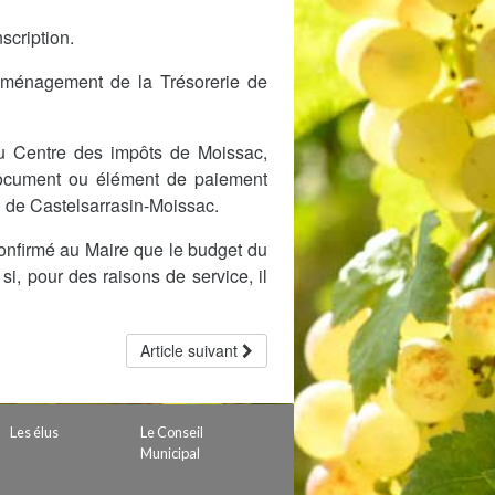
 de subvention
scription.
d’autorisation de tournage
 projets
 déménagement de la Trésorerie de
du Centre des impôts de Moissac,
document ou élément de paiement
l de Castelsarrasin-Moissac.
 confirmé au Maire que le budget du
, pour des raisons de service, il
Article suivant
Les élus
Le Conseil
Municipal