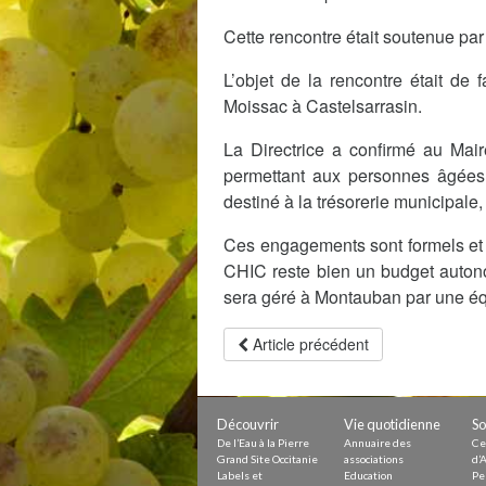
Petite Enfance – Crèche
Écoles
Cette rencontre était soutenue par
Centre de loisirs
Collèges et lycées
L’objet de la rencontre était de
Le service AED-AESH
Moissac à Castelsarrasin.
La Directrice a confirmé au Mai
Pôle fruitier
permettant aux personnes âgées
Tourisme
Marchés de plein vent
destiné à la trésorerie municipal
PAM – Pôle d’Attractivité de Mo
Zones d’activités économiques
Ces engagements sont formels et 
Animations du centre-ville
Annuaire des commerces
CHIC reste bien un budget autono
Démarchage
sera géré à Montauban par une équ
Urbanisme
Article précédent
Environnement développement
Déchets
Eau
Prévention des risques
Crues
Découvrir
Vie quotidienne
So
De l’Eau à la Pierre
Annuaire des
Ce
Grand Site Occitanie
associations
d’A
Labels et
Education
Pe