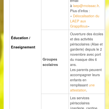
email
à
laep@moissac.fr
.
Plus d’infos :
«
Délocalisation du
LAEP aux
Grappillous
«
Ouverture des écoles
Éducation /
et des activités
périscolaires (Alae et
Enseignement
garderie) depuis le 2
novembre avec port
Groupes
du masque dès 6
ans.
scolaires
Les parents peuvent
accompagner leurs
enfants en
remplissant
une
attestation
.
Les services
périscolaires
(garderie, cantine,