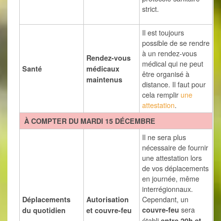
strict.
Il est toujours
possible de se rendre
à un rendez-vous
Rendez-vous
médical qui ne peut
Santé
médicaux
être organisé à
maintenus
distance. Il faut pour
cela remplir
une
attestation
.
À COMPTER DU MARDI 15 DÉCEMBRE
Il ne sera plus
nécessaire de fournir
une attestation lors
de vos déplacements
en journée, même
interrégionnaux.
Cependant, un
Déplacements
Autorisation
sera
couvre-feu
du quotidien
et couvre-feu
établi
entre 20h et