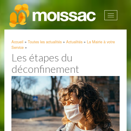
Afficher
la
navigatio
Accueil
»
Toutes les actualités
»
Actualités
»
La Mairie à votre
Service
»
Les étapes du
déconfinement