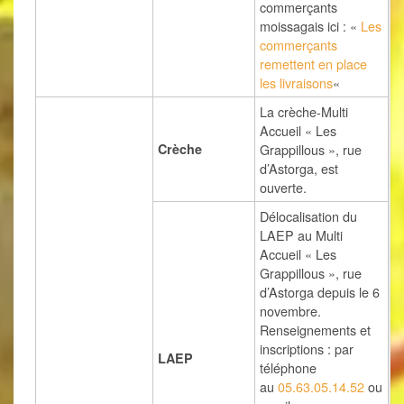
commerçants
moissagais ici : «
Les
commerçants
remettent en place
les livraisons
«
La crèche-Multi
Accueil « Les
Crèche
Grappillous », rue
d’Astorga, est
ouverte.
Délocalisation du
LAEP au Multi
Accueil « Les
Grappillous », rue
d’Astorga depuis le 6
novembre.
Renseignements et
inscriptions :
par
LAEP
téléphone
au
05.63.05.14.52
ou