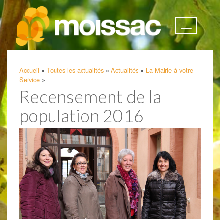
Afficher
la
navigatio
Accueil
»
Toutes les actualités
»
Actualités
»
La Mairie à votre
Service
»
Recensement de la
population 2016