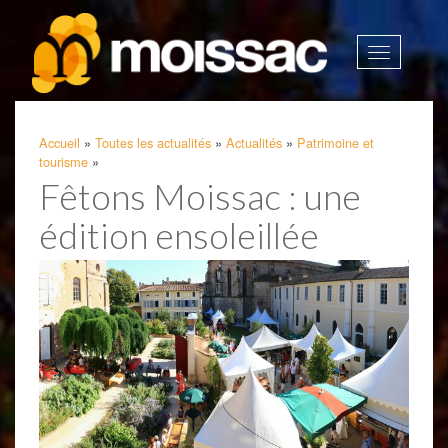
Afficher
la
navigatio
Accueil
»
Toutes les actualités
»
Actualités
»
Patrimoine et
tourisme
»
Fêtons Moissac : une
édition ensoleillée