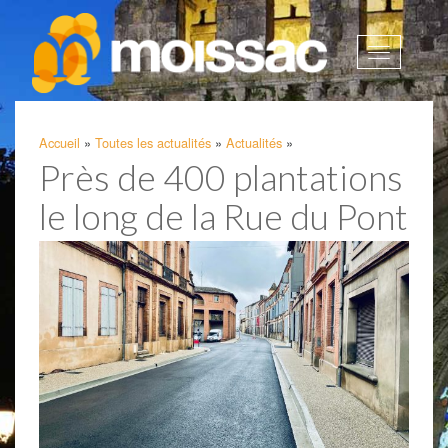
Afficher
la
navigatio
Accueil
»
Toutes les actualités
»
Actualités
»
Près de 400 plantations
le long de la Rue du Pont