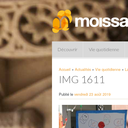
Découvrir
Vie quotidienne
Accueil
»
Actualités
»
Vie quotidienne
»
L
IMG 1611
Publié le
vendredi 23 août 2019
Pharmacies de garde