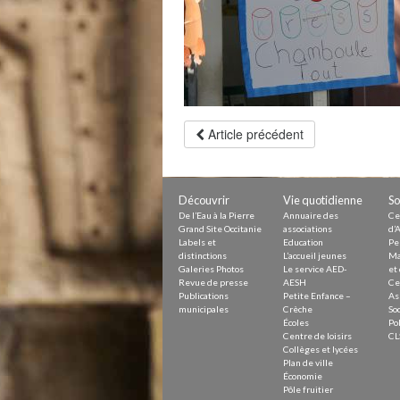
Petite Enfance – Crèche
Écoles
Centre de loisirs
Collèges et lycées
Le service AED-AESH
Pôle fruitier
Article précédent
Tourisme
Marchés de plein vent
PAM – Pôle d’Attractivité de Mo
Zones d’activités économiques
Découvrir
Vie quotidienne
So
Animations du centre-ville
Annuaire des commerces
De l’Eau à la Pierre
Annuaire des
Ce
Grand Site Occitanie
associations
d’A
Démarchage
Labels et
Education
Pe
distinctions
L’accueil jeunes
Ma
Galeries Photos
Le service AED-
et 
Urbanisme
Revue de presse
AESH
Ce
Environnement développement
Publications
Petite Enfance –
As
Déchets
municipales
Crèche
Soc
Eau
Écoles
Pol
Prévention des risques
Centre de loisirs
CL
Crues
Collèges et lycées
Plan de ville
Économie
Pôle fruitier