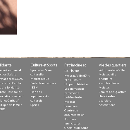
Demande
Demande 
Appels à
issac
lidarité
Culture et Sports
Patrimoine et
Vie des quartiers
ntre Communal
Spectacles & vie
tourisme
Politique de la Ville :
ction Sociale
culturelle
Moissac, ville
Moissac, Ville d’Art
rmanences CCAS
Médiathèque
prioritaire
et d’Histoire
ison de l’Emploi
Ecole de musique –
Plan de ville de
Un peu d’histoire
de la Solidarité
l’E3M
Moissac
Les animations
ntre Hospitalier
Plan des
Comités de Quartier
 durable
patrimoine
sociations secteur
equipements
Histoire des
Le Musée de
ial et Caritatif
culturels
quartiers
Moissac
itique de la Ville
Sports
Associations
Le musée
SPD
Centre de
documentation
Archives
municipales
Chemins de Saint-