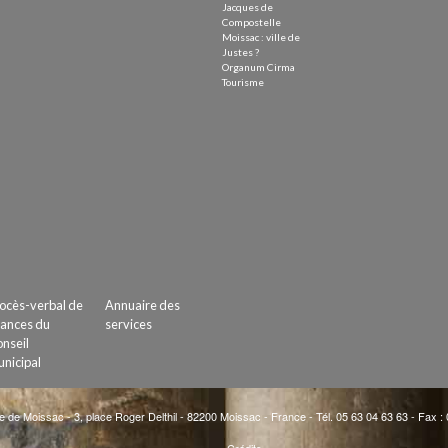
Jacques de
Compostelle
Moissac : ville de
Justes ?
Organum Cirma
Tourisme
ocès-verbal de
Annuaire des
ances du
services
nseil
nicipal
e de Moissac - 3, place Roger Delthil - 82200 Moissac - France - Tél. 05 63 04 63 63 - Fax :