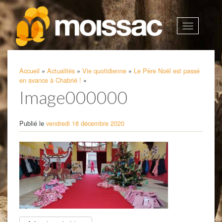
Afficher
la
navigatio
Accueil
»
Actualités
»
Vie quotidienne
»
Le Père Noël est passé
en avance à Chabrié !
»
Image000000
Publié le
vendredi 18 décembre 2020