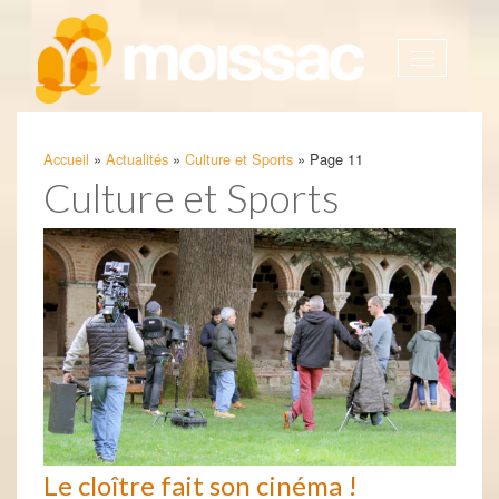
Afficher
la
navigatio
Accueil
»
Actualités
»
Culture et Sports
»
Page 11
Culture et Sports
Le cloître fait son cinéma !