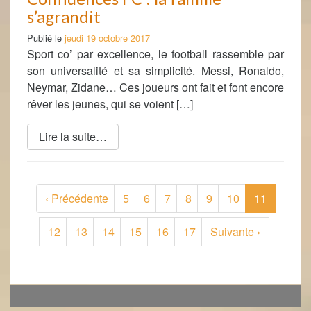
s’agrandit
Publié le
jeudi 19 octobre 2017
Sport co’ par excellence, le football rassemble par
son universalité et sa simplicité. Messi, Ronaldo,
Neymar, Zidane… Ces joueurs ont fait et font encore
rêver les jeunes, qui se voient […]
Lire la suite…
(current)
‹
Précédente
5
6
7
8
9
10
11
12
13
14
15
16
17
Suivante
›