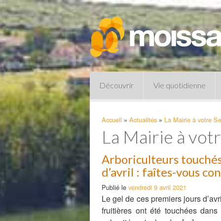
Découvrir
Vie quotidienne
Accueil
»
Actualités
»
La Mairie à votre Se
La Mairie à vot
Arboriculteurs touchés
d’avril : faîtes-vous co
Publié le
vendredi 9 avril 2021
Le gel de ces premiers jours d’av
Pharmacies de garde
fruitières ont été touchées dans