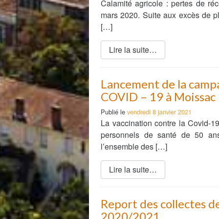
Calamité agricole : pertes de ré
mars 2020. Suite aux excès de plu
[…]
Lire la suite…
Lancement de la campa
COVID – 19 à Moissac
Publié le
vendredi 8 janvier 2021
La vaccination contre la Covid-1
personnels de santé de 50 ans
l’ensemble des […]
Lire la suite…
Report des collectes d
2020/2021