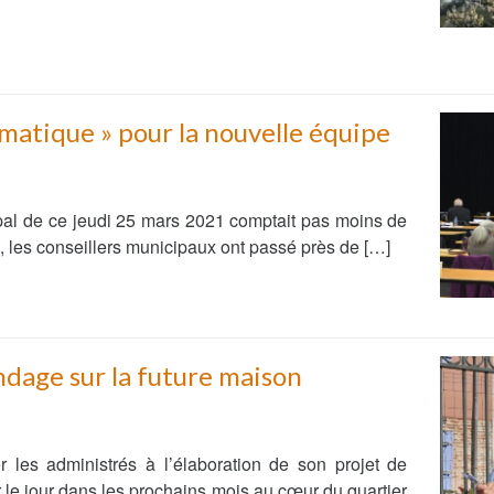
Demande
Demande 
Appels à
matique » pour la nouvelle équipe
issac
ipal de ce jeudi 25 mars 2021 comptait pas moins de
, les conseillers municipaux ont passé près de […]
 durable
ondage sur la future maison
r les administrés à l’élaboration de son projet de
 le jour dans les prochains mois au cœur du quartier