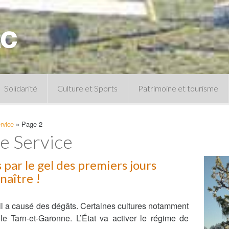
Solidarité
Culture et Sports
Patrimoine et tourisme
Permanences CCAS
Un peu d’histoire
rvice
»
Page 2
Les animations patrimoine
re Service
Séances 
Centre de documentation
Expressio
Archives municipales
 par le gel des premiers jours
Infos pratiques
nnaître !
Le musée
Plan des équipements sportifs
CLSPD
Clubs sportifs
Violences intrafamiliales
ril a causé des dégâts. Certaines cultures notamment
 le Tarn-et-Garonne. L’État va activer le régime de