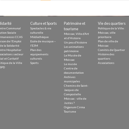
lidarité
Culture et Sports
Patrimoine et
Vie des quartiers
ntre Communal
Spectacles & vie
tourisme
Politique de la Ville :
ction Sociale
culturelle
Moissac, ville
Moissac, Ville d’Art
rmanences CCAS
Médiathèque
prioritaire
et d’Histoire
ison de l’Emploi
Ecole de musique –
Plan de ville de
Un peu d’histoire
de la Solidarité
l’E3M
Moissac
Les animations
ntre Hospitalier
Plan des
Comités de Quartier
patrimoine
sociations secteur
equipements
Histoire des
Le Musée de
ial et Caritatif
culturels
quartiers
Moissac
itique de la Ville
Sports
Associations
Le musée
SPD
Centre de
documentation
Archives
municipales
Chemins de Saint-
Jacques de
Compostelle
Moissac : ville de
Justes ?
Organum Cirma
Tourisme