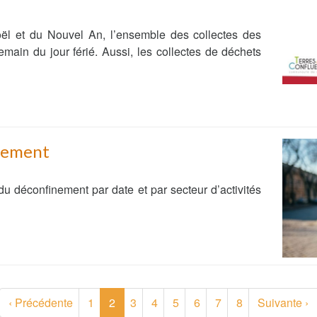
oël et du Nouvel An, l’ensemble des collectes des
main du jour férié. Aussi, les collectes de déchets
inement
du déconfinement par date et par secteur d’activités
(current)
‹
Précédente
1
2
3
4
5
6
7
8
Suivante
›