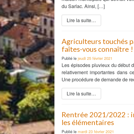
du Sarlac. Ainsi, […]
Lire la suite…
Agriculteurs touchés pa
faîtes-vous connaître !
Publié le
jeudi 25 février 2021
Les épisodes pluvieux du début d
relativement importantes dans 
Une procédure de demande de re
Lire la suite…
Rentrée 2021/2022 : in
les élémentaires
Publié le
mardi 23 février 2021