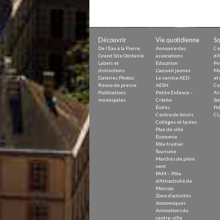
Découvrir
Vie quotidienne
So
De l’Eau à la Pierre
Annuaire des
Ce
Grand Site Occitanie
associations
d’A
Labels et
Education
Pe
distinctions
L’accueil jeunes
Ma
Galeries Photos
Le service AED-
et 
Revue de presse
AESH
Ce
Publications
Petite Enfance –
As
municipales
Crèche
Soc
Écoles
Pol
Centre de loisirs
CL
Collèges et lycées
Plan de ville
Économie
Pôle fruitier
Tourisme
Marchés de plein
vent
PAM – Pôle
d’Attractivité de
Moissac
Zone d’activités
économiques
Animations du
centre-ville