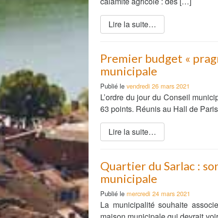
calamité agricole : des […]
Petite Enfance – Crèche
Écoles
Centre de loisirs
Lire la suite…
Collèges et lycées
Le service AED-AESH
Premier budget « prag
municipale
Pôle fruitier
Tourisme
Publié le
vendredi 26 mars 2021
Marchés de plein vent
PAM – Pôle d’Attractivité de Mo
L’ordre du jour du Conseil munic
Zones d’activités économiques
63 points. Réunis au Hall de Paris
Animations du centre-ville
Annuaire des commerces
Démarchage
Lire la suite…
Urbanisme
Environnement développement
Quartier du Sarlac : s
Déchets
Eau
municipale
Prévention des risques
Crues
Publié le
mercredi 24 mars 2021
La municipalité souhaite associe
maison municipale qui devrait voir