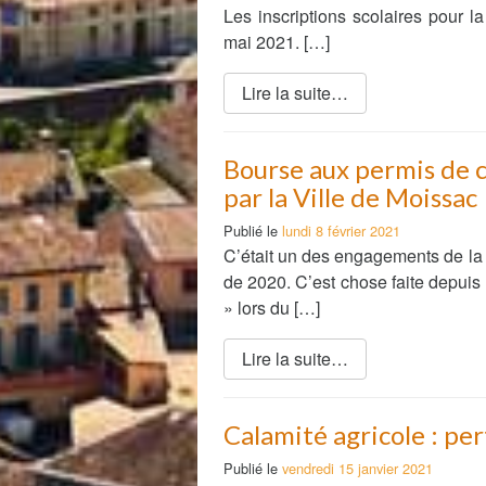
Les inscriptions scolaires pour 
mai 2021. […]
Lire la suite…
Bourse aux permis de c
par la Ville de Moissac
Publié le
lundi 8 février 2021
C’était un des engagements de la 
de 2020. C’est chose faite depuis
» lors du […]
Lire la suite…
Calamité agricole : per
Publié le
vendredi 15 janvier 2021